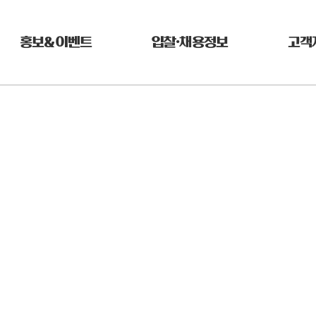
홍보&이벤트
입찰•채용정보
고객