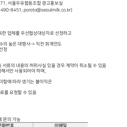
로
71,
서울우유협동조합 광고홍보실
490-8451, poroto@seoulmilk.co.kr)
획득한 업체를 우선협상대상자로 선정하고
점수의 높은 대행사
->
직전 회계연도
 선정
 서류의 내용의 허위사실 있을 경우 계약이 취소될 수 있음
 위해서만 사용되어야 하며
,
상이함에 따라 생기는 불이익은
자료를 요청할 수 있음
게 문의 가능
전화번호
이메일