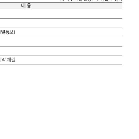
내 용
개별통보
)
계약 체결