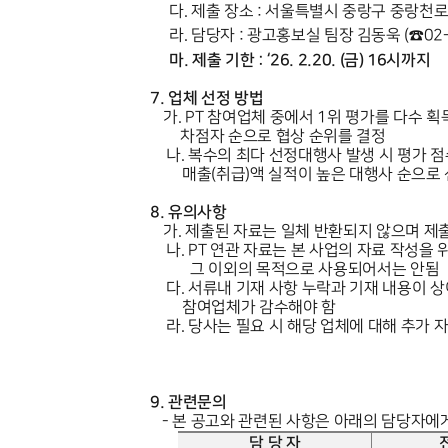
다
.
제출 장소
:
서울특별시 중랑구 중랑천
라
.
담당자
:
광고홍보실 팀장 김동욱
(☎02-
마
.
제출 기한
: ‘26. 2.20. (
금
) 16
시까지
7.
업체 선정 방법
가
. PT
참여업체 중에서
1
위 평가를 다수 
차점자 순으로 협상 순위를 결정
나
.
복수의 최다 선정대행사 발생 시 평가 
매출
(
취급
)
액 실적이 높은 대행사 순으로
8.
유의사항
가
.
제출된 자료는 일체 반환되지 않으며 제출
나
. PT
연관 자료는 본 사업의 자료 작성을
그 이외의 목적으로 사용되어서는 안됨
다
.
서류내 기재 사항 누락과 기재 내용이 
참여업체가 감수해야 함
라
.
당사는 필요 시 해당 업체에 대해 추가 
9.
관련문의
-
본 공고와 관련된 사항은 아래의 담당자에
담 당 자