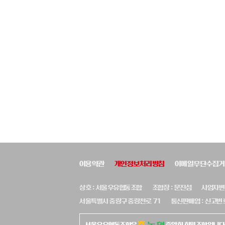
이용약관
개인정보처리방침
이메일무단수집거
상호 : 서울우유협동조합
조합장 : 문진섭
사업자변호
서울특별시 중랑구 중랑천로 71
통신판매업 : 신고번호
서울우유협동조합은
중앙회 회원조합입니다