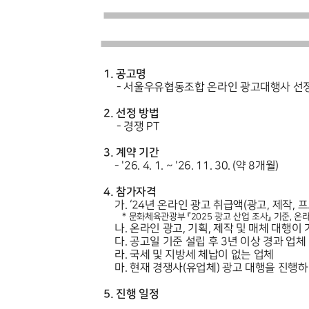
1.
공고명
-
서울우유협동조합 온라인 광고대행사 선
2.
선정 방법
-
경쟁
PT
3.
계약 기간
- '26. 4. 1. ~ '26. 11. 30. (
약
8
개월
)
4.
참가자격
가
. ‘24
년 온라인 광고 취급액
(
광고
,
제작
,
프
*
문화체육관광부 『
2025
광고 산업 조사』 기준
,
온라
나
.
온라인 광고
,
기획
,
제작 및 매체 대행이
다
.
공고일 기준 설립 후
3
년 이상 경과 업체
라
.
국세 및 지방세 체납이 없는 업체
마
.
현재 경쟁사
(
유업체
)
광고 대행을 진행하
5.
진행 일정