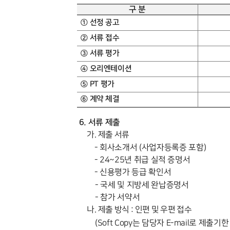
구 분
① 선정 공고
② 서류 접수
③ 서류 평가
④ 오리엔테이션
⑤
PT
평가
⑥ 계약 체결
6.
서류 제출
가
.
제출 서류
-
회사소개서
(
사업자등록증 포함
)
- 24~25
년 취급 실적 증명서
-
신용평가 등급 확인서
-
국세 및 지방세 완납증명서
-
참가 서약서
나
.
제출 방식
:
인편 및 우편 접수
(Soft Copy
는 담당자
E-mail
로 제출기한