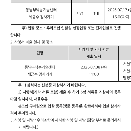
동남부낙농기술센터
2026.07.17 (
사양
1
대
세균수 검사기기
15:00
까지
주
)
입찰 장소
:
우리조합 입찰실 현장입찰 또는 전자입찰로 진행
합니다
.
2.
사양서 제출 일시 및 장소
사양서 및 기타 서류
건명
제출 일시
서울
동남부낙농기술센터
2026.07.08 (
수
)
서울
세균수 검사기기
11:00
담당
주
1)
참석자는 신분증 지참하시기 바랍니다
.
2)
사양서
(
기타 서류 포함
)
제출 후 하기
6
항 서류를 지참하여 등록
마감 일시까지
,
서울우유
본조합 구매팀으로 입찰 등록
(
방문 등록
)
을 완료하셔야 입찰 참가자
격이 주어집니다
.
3.
사양 및 시방
:
우리조합이 제시한 사양 및 시방
(
담당 부서로 문의하시
기 바랍니다
.
)