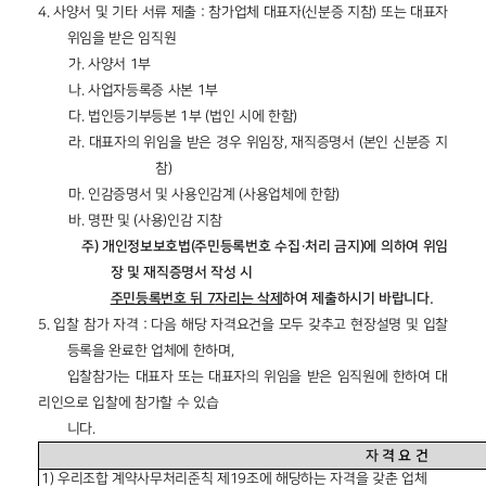
4.
사양서 및 기타 서류 제출
:
참가업체 대표자
(
신분증 지참
)
또는 대표자
위임을 받은 임직원
가
.
사양서
1
부
나
.
사업자등록증 사본
1
부
다
.
법인등기부등본
1
부
(
법인 시에 한함
)
라
.
대표자의 위임을 받은 경우 위임장
,
재직증명서
(
본인 신분증 지
참
)
마
.
인감증명서 및 사용인감계
(
사용업체에 한함
)
바
.
명판 및
(
사용
)
인감 지참
주
)
개인정보보호법
(
주민등록번호 수집·처리 금지
)
에 의하여 위임
장 및 재직증명서 작성 시
주민등록번호 뒤
7
자리는 삭제
하여 제출하시기 바랍니다
.
5.
입찰 참가 자격
:
다음 해당 자격요건을 모두 갖추고 현장설명 및 입찰
등록을 완료한 업체에 한하며
,
입찰참가는 대표자 또는 대표자의 위임을 받은 임직원에 한하여 대
리인으로 입찰에 참가할 수 있습
니다
.
자
격
요
건
1)
우리조합 계약사무처리준칙 제
19
조에 해당하는 자격을 갖춘 업체