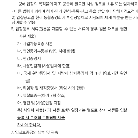
-
당해 입찰의 목적물의 제조
·
공급에
필요한 시설 점포를 소유 또는 임차하고
-
다른 법령에 의하여 허가
·
인가
·
면허
·
등록
·
신고 등을 받았거나 당해자격요건에
2)
입찰공고일 현재 농협중앙회에 부정당업체로 지정되어 제재 처분을 받는 기간
참여할 수 없음
6.
입찰등록 서류
(
원본을 제출할 수 없는 서류의 경우 원본 대조를 필한
사본 제출
)
가.
사업자등록증 사본
나.
법인등기부등본
(
법인 시에 한함
)
다.
인감증명서
라.
사용인감계
(
사용업체에 한함
)
마.
국세 완납증명서 및 지방세 납세증명서 각
1
부
(
유효기간 확인
필
)
바.
위임장 및 재직증명서
(
위임 시에 한함
)
사.
입찰보증금
(
하기
7
항 참조
)
아.
명판 및
(
사용
)
인감 지참
주
)
사양서 제출
(
기타 서류 포함
)
일정과는 별도로 상기 서류를 입찰
등록 시 본조합 구매팀에 제출
하셔야 합니다
.
7.
입찰보증금의 납부 및 귀속