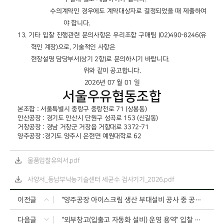
수의계약인 경우에도 계약대상자로 결정되었을 때 제출하여
야 합니다
.
13.
기타 입찰 진행관련 문의사항은 우리조합 구매팀
(02)490-8246(
유
혁인 계장
)
으로
,
기술적인 사항은
현장설명 담당부서
(
상기
2
항
)
로 문의하시기 바랍니다
.
위와 같이 공고합니다
.
2026
년
07
월
01
일
서울우유협동조합
본조합
:
서울특별시 중랑구 중랑천로
71 (
상봉동
)
안산공장
:
경기도 안산시 단원구 성곡로
153 (
신길동
)
거창공장
:
경남 거창군 거창읍 거함대로
3372-71
양주공장
:
경기도 양주시 은현면 예원대학로
62
물품입찰유의서.pdf
사양서_동남부낙농기술센터 세균수 검사기기_2026.pdf
이전글
"양주공장 아이스크림 생산 부대설비 공사 중 공조설비공사" 입찰 공고
다음글
"외부창고(입출고 자동화 설비) 운영 용역" 입찰 공고