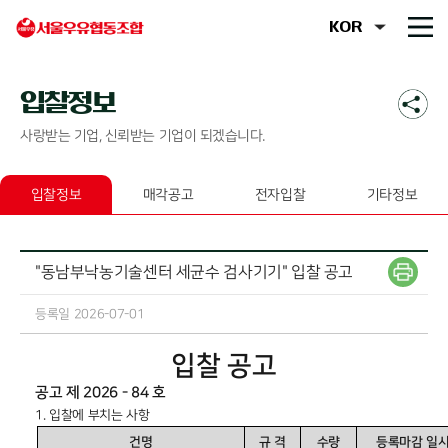
입찰정보
사랑받는 기업, 신뢰받는 기업이 되겠습니다.
입찰정보
매각공고
전자입찰
기타정보
"동남부낙농기술센터 세균수 검사기기" 입찰 공고
등록일 2026-07-01
입찰 공고
공고 제
2026 - 84
호
1.
입찰에 부치는 사항
건명
규 격
수량
등록마감 일