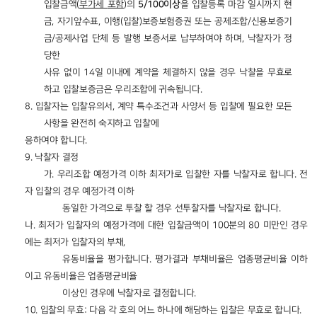
입찰금액
(
부가세
포함
)
의
5/100
이상
을
입찰등록
마감
일시까지
현
금
,
자기앞수표
,
이행
(
입찰
)
보증보험증권
또는
공제조합
/
신용보증기
금
/
공제사업
단체
등
발행
보증서로
납부하여야
하며
,
낙찰자가
정
당한
사유
없이
14
일
이내에
계약을
체결하지
않을
경우
낙찰을
무효로
하고
입찰보증금은
우리조합에
귀속됩니다
.
8.
입찰자는 입찰유의서
,
계약 특수조건과 사양서 등 입찰에 필요한 모든
사항을 완전히 숙지하고 입찰에
응하여야 합니다
.
9.
낙찰자 결정
가
.
우리조합 예정가격 이하 최저가로 입찰한 자를 낙찰자로 합니다
.
전
자 입찰의 경우 예정가격 이하
동일한 가격으로 투찰 할 경우 선투찰자를 낙찰자로 합니다
.
나
.
최저가 입찰자의 예정가격에 대한 입찰금액이
100
분의
80
미만인 경우
에는 최저가 입찰자의 부채,
유동비율을 평가합니다
.
평가결과 부채비율은 업종평균비율 이하
이고 유동비율은 업종평균비율
이상인 경우에 낙찰자로 결정합니다
.
10.
입찰의 무효
:
다음 각 호의 어느 하나에 해당하는 입찰은 무효로 합니다
.