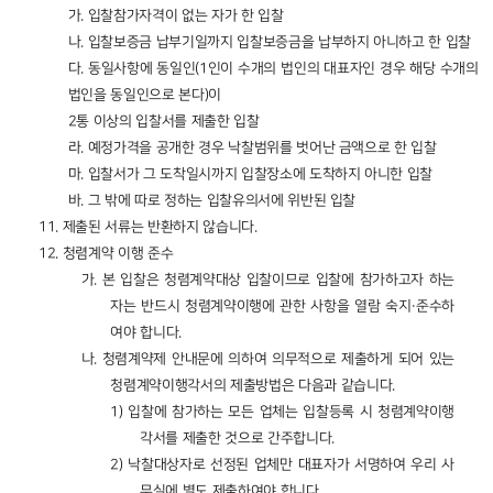
가
.
입찰참가자격이 없는 자가 한 입찰
나
.
입찰보증금 납부기일까지 입찰보증금을 납부하지 아니하고 한 입찰
다
.
동일사항에 동일인
(1
인이 수개의 법인의 대표자인 경우 해당 수개의
법인을 동일인으로 본다
)
이
2
통 이상의 입찰서를 제출한 입찰
라
.
예정가격을 공개한 경우 낙찰범위를 벗어난 금액으로 한 입찰
마
.
입찰서가 그 도착일시까지 입찰장소에 도착하지 아니한 입찰
바
.
그 밖에 따로 정하는 입찰유의서에 위반된 입찰
11.
제출된 서류는 반환하지 않습니다
.
12.
청렴계약 이행 준수
가.
본 입찰은 청렴계약대상 입찰이므로 입찰에 참가하고자 하는
자는 반드시 청렴계약이행에 관한 사항을 열람 숙지·준수하
여야 합니다
.
나.
청렴계약제 안내문에 의하여 의무적으로 제출하게 되어 있는
청렴계약이행각서의 제출방법은 다음과 같습니다
.
1)
입찰에 참가하는 모든 업체는 입찰등록 시 청렴계약이행
각서를 제출한 것으로 간주합니다
.
2)
낙찰대상자로 선정된 업체만 대표자가 서명하여 우리 사
무실에 별도 제출하여야 합니다
.