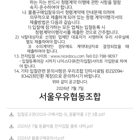
하는 자는 반드시 청렴계약 이행에 관한 사항을 열람
숙지·준수하여야 합니다
.
나.
물품구매입찰유의서 청렴계약제 안내문에 의하여
의무적으로 제출하게 되어 있는 청렴 계약이행각서의
제출방법은 다음과 같습니다
.
1)
입찰에 참가하는 모든 업체는 입찰등록 시
청렴계약이행각서를 제출한 것으로 간주합니다
.
2)
낙찰대상자로 선정된 업체만 대표자가 서명하여 우리 사무실에
별도 제출하여야 합니다
.
3)
수의계약인 경우에도 계약대상자로 결정되었을 때
제출하여야 합니다
.
13.
전자입찰 사이트
:
www.nicedocu.com
Tel) 02-788-9097
-
입찰등록마감 시까지 나이스다큐
(
전자입찰
)
사이트 가입완료 하여
야 합니다
.
14.
기타 입찰관련 문의사항은 우리조합 단미사료팀
(02)2094-
8342(
최인환 계장
)
으로 문의하시기 바랍니다
.
위와 같이 공고합니다
.
2026
년
7
월
7
일
서울우유협동조합
입찰공고문(2026-구매사업-5)_동물약품 2건 3종.pdf
2026년 7월 동물약품 전자입찰 품목 내역.pdf
2026년 물품구매유의서.pdf