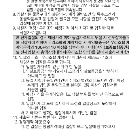
등 발행 보증서로 납부하여야 하며 낙찰자가 정당한 사유 없이
5
일 이내에 계약을 체결하지 않을 경우 낙찰을 무효로 하고
입찰보증금은 우리조합에 귀속됩니다
.
8.
입찰자는 물품구매 입찰유의서
,
계약 일반조건 및 특수조건과
동물약품부표 등 입찰에 필요한 모든 사항을 완전히 숙지하고
입찰에 응하여야 합니다
.
9.
낙찰자 결정
:
우리조합 예정가격 이하 최저가로 입찰한 자를
낙찰자로 합니다
.
※
전자입찰의 경우 예정가격 이하 동일가격으로 투찰 시 선투찰자를 
※
낙찰자에 한하여 우리조합과 계약체결 시 계약보증금은 우리조합 
계약금액의
100
분의
10
이상을 납부하거나 이행
(
계약
)
보증보험증권을
※
전자입찰 시 총액산정내역서
(
우리조합 양식
)
를 같이 제출하셔야 합
10.
입찰의 무효
:
우리조합 계약사무처리준칙 제
59
조 각 호에
해당하는 입찰은 무효로 합니다
.
가.
입찰참가자격이 없는 자가 한 입찰
나.
입찰보증금 납부기일까지 소정의 입찰보증금을 납부하지
아니하고 한 입찰
다.
동일 사항에 동일인
(1
인이 수개의 법인의 대표자인 경우 해당
수개의 법인을 동일인으로 본다
)
이
2
통 이상의 입찰서를
제출한 입찰
라.
예정가격을 공개하였음에도 낙찰 범위를 벗어난 금액으로 한
입찰
마.
입찰서가 그 도착 일시까지 소정의 입찰장소에 도착하지
아니한 입찰
바.
기타 따로 정하는 입찰유의서에 위반된 입찰
11.
제출된 서류는 반환하지 않습니다
.
12.
청렴계약 이행 준수
가.
본 입찰은 청렴계약대상 입찰이므로 입찰에 참가하고자