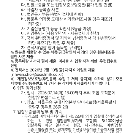
-
제조사와 체결한 공급계약서 원본
1
부
(
직인 날인 필
)
다.
입찰보증금 또는 입찰보증보험증권
(
참가 입찰 건별
)
라.
사업자 등록증 사본
마.
법인등기부등본
(
법인업체에 한함
)
바.
동물용 의약품 도매상 허가증
(
제조사일 경우 제조업
허가증
)
사.
기업신용평가 등급 확인서
(B
등급 이상
)
아.
인감증명서
(
사용 인감계
-
사용업체에 한함
)
자.
국세 완납증명서 및 지방세 납세증명서 각
1
부
(
증명서
하단 유효기간 확인 후 제출
)
차.
견적서
(
입찰 참여 품목별
,
규격별
)
※
원본을 제출할 수 없는 서류
(
공급확인서 제외
)
의 경우 원본대조를
필한 사본 제출
※
등록마감 시까지 필히 제출
,
미제출 시 입찰 자격 제한
,
우편접수로
진행
※
견적서는
2026
년
7
월
10
일
(
금
)
까지 이메일로 제출
(
inhwan.choi@seoulmilk.co.kr
)
※
개인정보보호법
(
주민등록 수집
？
처리 금지
)
에 의하여 상기 모든
서류에
주민등록번호 뒤
7
자리
는 삭제하여 제출하시기 바랍니다
.
6.
입찰 참가신청
가.
일시
: 2026.07.14(
화
) 18:00
까지 우리 조합 도착분에
한함
(
우편접수로 진행
)
나.
장소
:
서울우유 구매사업본부 단미사료팀
(
서울특별시
중랑구 망우로
26
길
26)
7.
입찰보증금의 납부 및 귀속
-
우리조합 계약사무처리준칙 제
52
조에 의거 입찰에 참가하고자
하는 각 건별 입찰금액
(
부가세 포함
)
의
5/100
이상
을
입찰등록 마감 일시까지 현금
,
자기앞수표
,
이행
(
입찰
)
보증보험증권 또는 공제조합
？
신용보증기금
？
공제사업 단체