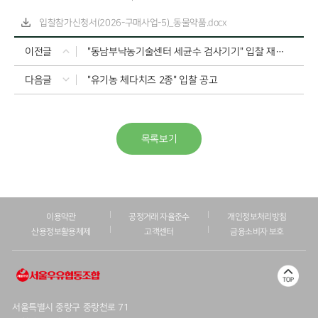
입찰참가신청서(2026-구매사업-5)_동물약품.docx
이전글
"동남부낙농기술센터 세균수 검사기기" 입찰 재공고
다음글
"유기농 체다치즈 2종" 입찰 공고
목록보기
이용약관
공정거래 자율준수
개인정보처리방침
산용정보활용체제
고객센터
금융소비자 보호
서울특별시 중랑구 중랑천로 71