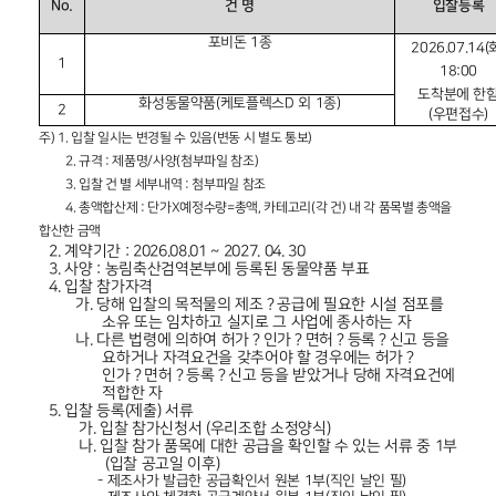
No.
건
명
입찰등록
포비돈
1
종
2026.07.14(
1
18:00
도착분에 한
화성동물약품
(
케토플렉스
D
외
1
종
)
2
(
우편접수
)
주
) 1.
입찰 일시는 변경될 수 있음
(
변동 시 별도 통보
)
2.
규격
:
제품명
/
사양
(
첨부파일 참조
)
3.
입찰 건 별 세부내역
:
첨부파일 참조
4.
총액합산제
:
단가
X
예정수량
=
총액
,
카테고리
(
각 건
)
내 각 품목별 총액을
합산한 금액
2.
계약기간
: 2026.08.01 ~ 2027. 04. 30
3.
사양
:
농림축산검역본부에 등록된 동물약품 부표
4.
입찰 참가자격
가.
당해 입찰의 목적물의 제조
？
공급에 필요한 시설 점포를
소유 또는 임차하고 실지로 그 사업에 종사하는 자
나.
다른 법령에 의하여 허가
？
인가
？
면허
？
등록
？
신고 등을
요하거나 자격요건을 갖추어야 할 경우에는 허가
？
인가
？
면허
？
등록
？
신고 등을 받았거나 당해 자격요건에
적합한 자
5.
입찰 등록
(
제출
)
서류
가.
입찰 참가신청서
(
우리조합 소정양식
)
나.
입찰 참가 품목에 대한 공급을 확인할 수 있는 서류 중
1
부
(
입찰 공고일 이후
)
-
제조사가 발급한 공급확인서 원본
1
부
(
직인 날인 필
)