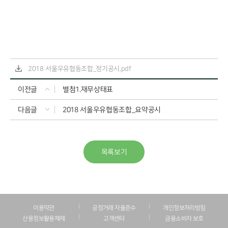
2018 서울우유협동조합_정기공시.pdf
이전글
별첨1.재무상태표
다음글
2018 서울우유협동조합_요약공시
목록보기
이용약관
공정거래 자율준수
개인정보처리방침
산용정보활용체제
고객센터
금융소비자 보호