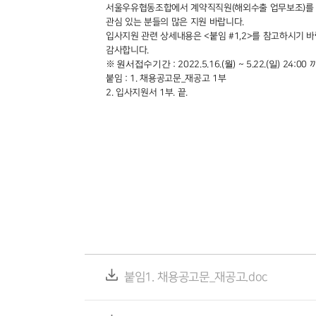
서울우유협동조합에서 계약직직원
(
해외수출 업무보조
)
를
관심 있는 분들의 많은 지원 바랍니다
.
입사지원 관련 상세내용은
<
붙임
#1,2>
를 참고하시기 
감사합니다
.
※ 원서접수기간
월
일
: 2022.5.16.(
) ~ 5.22.(
) 24:00
붙임
: 1.
채용공고문_재공고
1
부
2.
입사지원서
1
부
.
끝
.
붙임1. 채용공고문_재공고.doc