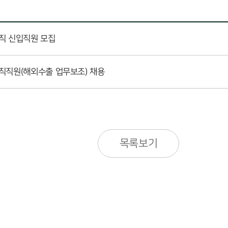
능직 신입직원 모집
약직직원(해외수출 업무보조) 채용
목록보기