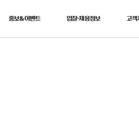
홍보&이벤트
입찰•채용정보
고객