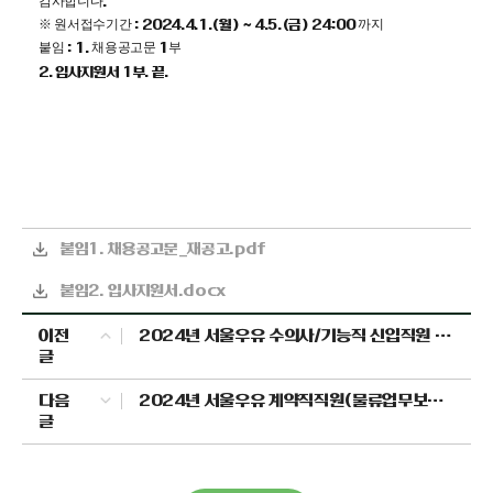
감사합니다
.
※ 원서접수기간
까지
: 2024.4.1.(월
) ~ 4.5.(금
) 24:00
붙임
채용공고문
부
: 1.
1
2.
입사지원서
1
부
.
끝
.
붙임1. 채용공고문_재공고.pdf
붙임2. 입사지원서.docx
이전
2024년 서울우유 수의사/기능직 신입직원 모집
글
다음
2024년 서울우유 계약직직원(물류업무보조) 채용
글