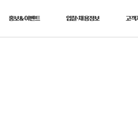
홍보&이벤트
입찰•채용정보
고객