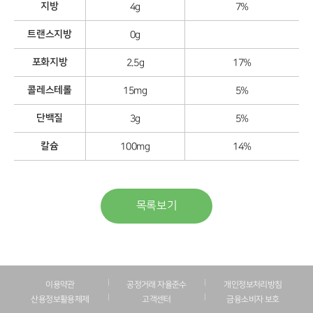
지방
4g
7%
트랜스지방
0g
포화지방
2.5g
17%
콜레스테롤
15mg
5%
단백질
3g
5%
칼슘
100mg
14%
목록보기
이용약관
공정거래 자율준수
개인정보처리방침
산용정보활용체제
고객센터
금융소비자 보호