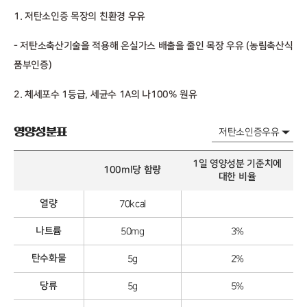
1. 저탄소인증 목장의 친환경 우유
- 저탄소축산기술을 적용해 온실가스 배출을 줄인 목장 우유 (농림축산식
품부인증)
2. 체세포수 1등급, 세균수 1A의 나100% 원유
영양성분표
1일 영양성분 기준치에
100ml당 함량
대한 비율
열량
70kcal
나트륨
50mg
3%
탄수화물
5g
2%
당류
5g
5%