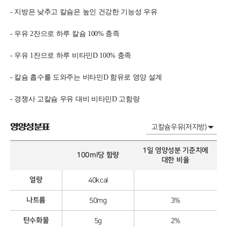
-
지방은 낮추고 칼슘은 높인 건강한 기능성 우유
-
우유 2잔으로 하루 칼슘 100% 충족
-
우유 1잔으로 하루 비타민D 100% 충족
-
칼슘 흡수를 도와주는 비타민D 함유로 영양 설계
-
경쟁사 고칼슘 우유 대비 비타민D 고함량
영양성분표
1일 영양성분 기준치에
100ml당 함량
대한 비율
열량
40kcal
나트륨
50mg
3%
탄수화물
5g
2%