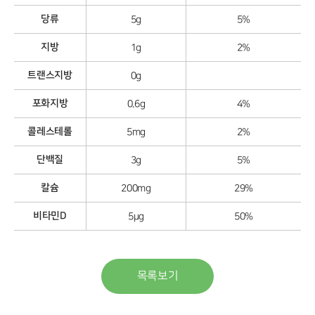
당류
5g
5%
지방
1g
2%
트랜스지방
0g
포화지방
0.6g
4%
콜레스테롤
5mg
2%
단백질
3g
5%
칼슘
200mg
29%
비타민D
5μg
50%
목록보기