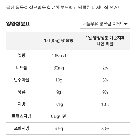
국산 동물성 생크림을 함유한 부드럽고 달콤한 디저트식 요거트
영양성분표
1일 영양성분 기준치에
1개(85g)당 함량
대한 비율
열량
115kcal
나트륨
30mg
2%
탄수화물
10g
3%
당류
9g
9%
지방
7.1g
13%
트랜스지방
0.5g미만
포화지방
4.5g
30%