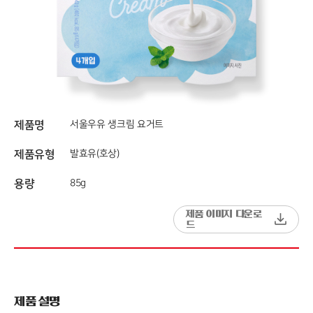
제품명
서울우유 생크림 요거트
제품유형
발효유(호상)
용량
85g
제품 이미지 다운로
드
제품 설명