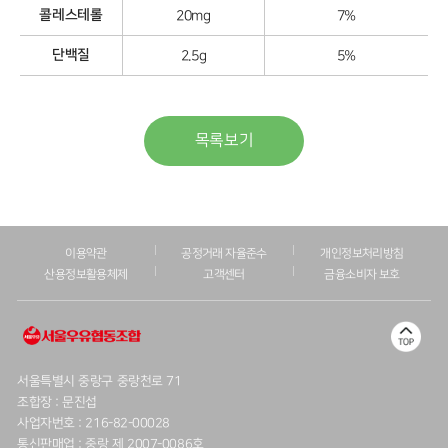
콜레스테롤
20mg
7%
단백질
2.5g
5%
목록보기
이용약관
공정거래 자율준수
개인정보처리방침
산용정보활용체제
고객센터
금융소비자 보호
서울특별시 중랑구 중랑천로 71
조합장 : 문진섭
사업자번호 : 216-82-00028
통신판매업 : 중랑 제 2007-0086호