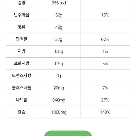
열량
355kcal
탄수화물
52g
16%
당류
49g
단백질
37g
67%
지방
0.5g
1%
포화지방
0.5g
3%
트랜스지방
0g
콜레스테롤
20mg
7%
나트륨
540mg
27%
칼슘
1000mg
143%