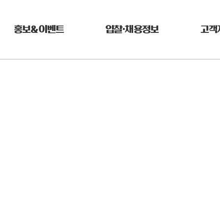
홍보&이벤트
입찰•채용정보
고객