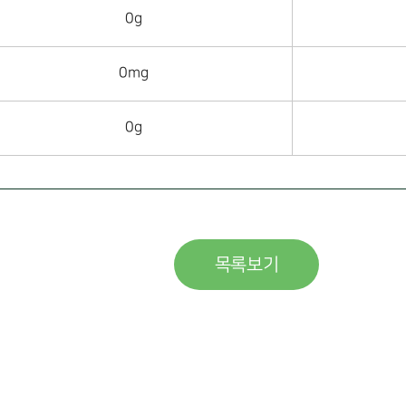
0g
0mg
0g
목록보기