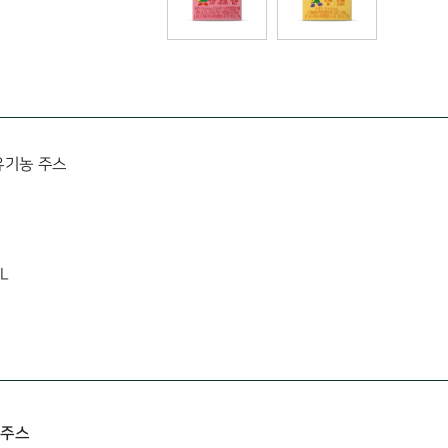
유기농 주스
L
 주스