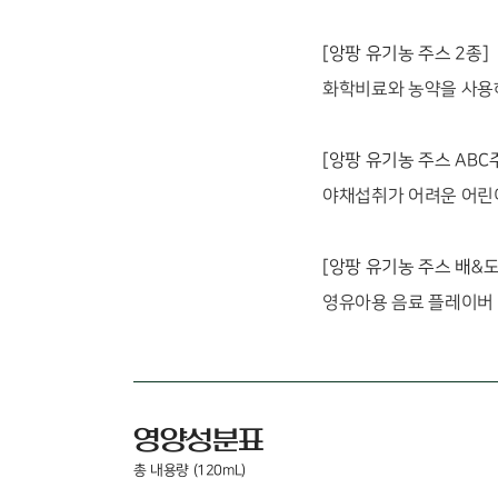
[앙팡 유기농 주스 2종]
화학비료와 농약을 사용
[앙팡 유기농 주스 ABC
야채섭취가 어려운 어린
[앙팡 유기농 주스 배&
영유아용 음료 플레이버
영양성분표
총 내용량 (120mL)