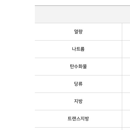
열량
나트륨
탄수화물
당류
지방
트랜스지방