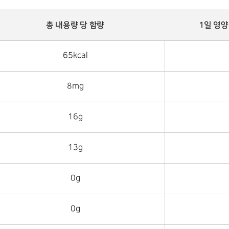
총 내용량 당 함량
1일 영
65kcal
8mg
16g
13g
0g
0g