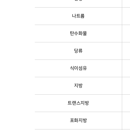
나트륨
탄수화물
당류
식이섬유
지방
트랜스지방
포화지방