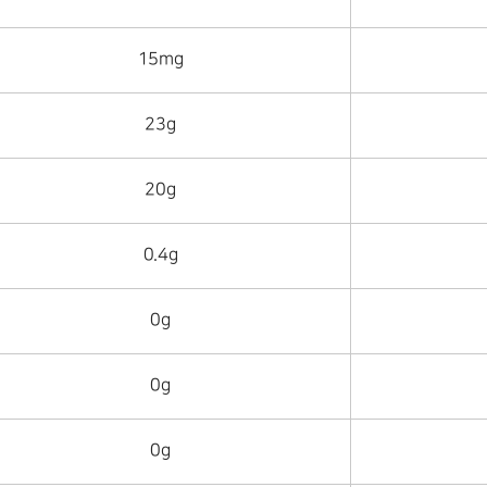
15mg
23g
20g
0.4g
0g
0g
0g