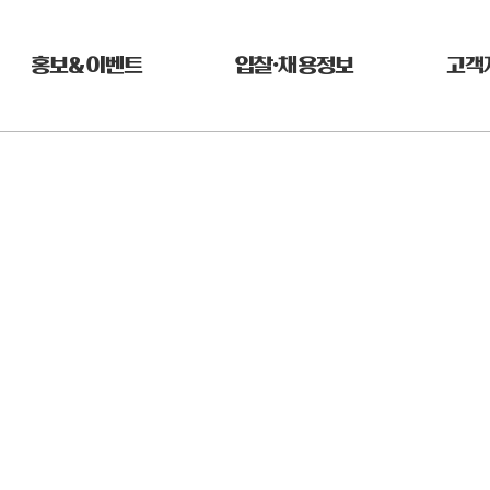
홍보&이벤트
입찰•채용정보
고객