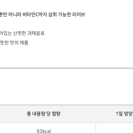
뿐만 아니라 비타민C까지 섭취 가능한 리이브
어있는 산뜻한 과채음료
뜻한 맛의 제품
총 내용량 당 함량
1일 영
93kcal