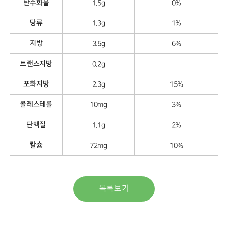
탄수화물
1.5g
0%
당류
1.3g
1%
지방
3.5g
6%
트랜스지방
0.2g
포화지방
2.3g
15%
콜레스테롤
10mg
3%
단백질
1.1g
2%
칼슘
72mg
10%
목록보기