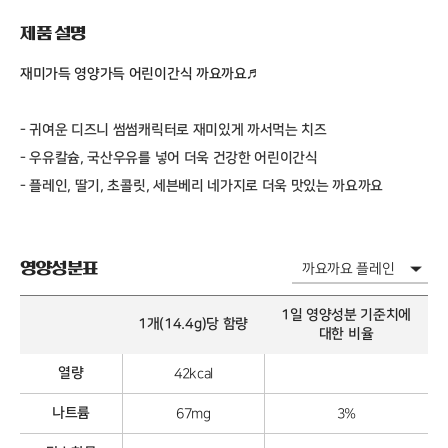
제품 설명
재미가득 영양가득 어린이간식 까요까요♬
- 귀여운 디즈니 썸썸캐릭터로 재미있게 까서먹는 치즈
- 우유칼슘, 국산우유를 넣어 더욱 건강한 어린이간식
- 플레인, 딸기, 초콜릿, 세븐베리 네가지로 더욱 맛있는 까요까요
영양성분표
1일 영양성분 기준치에
1개(14.4g)당 함량
대한 비율
열량
42kcal
나트륨
67mg
3%