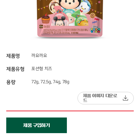
제품명
까요까요
제품유형
포션형 치즈
용량
72g, 72.5g, 74g, 78g
제품 이미지 다운로
드
제품 구입하기