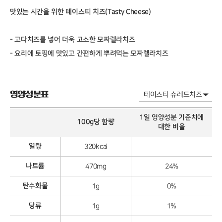
맛있는 시간을 위한 테이스티 치즈(Tasty Cheese)
- 고다치즈를 넣어 더욱 고소한 모짜렐라치즈
- 요리에 토핑에 맛있고 간편하게 뿌려먹는 모짜렐라치즈
영양성분표
1일 영양성분 기준치에
100g당 함량
대한 비율
열량
320kcal
나트륨
470mg
24%
탄수화물
1g
0%
당류
1g
1%