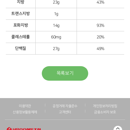
지방
23g
43%
트랜스지방
1g
포화지방
14g
93%
콜레스테롤
60mg
20%
단백질
27g
49%
목록보기
이용약관
공정거래 자율준수
개인정보처리방침
산용정보활용체제
고객센터
금융소비자 보호