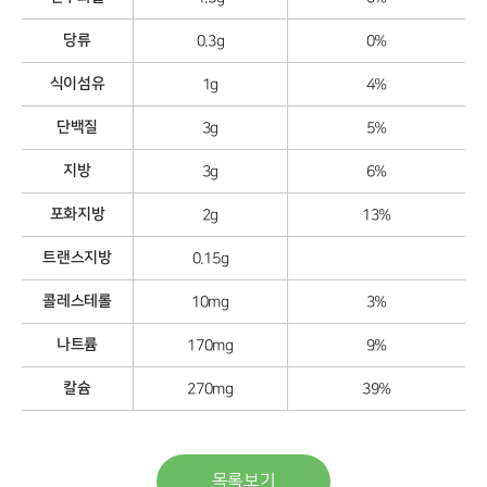
당류
0.3g
0%
식이섬유
1g
4%
단백질
3g
5%
지방
3g
6%
포화지방
2g
13%
트랜스지방
0.15g
콜레스테롤
10mg
3%
나트륨
170mg
9%
칼슘
270mg
39%
목록보기