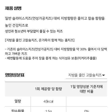
제품 설명
일반 슬라이스치즈(연성가공치즈) 대비
지방함량은 줄이고 칼슘 함량을
높인 건강치즈로
성인과 청소년이 부담없이 즐길 수 있는 치즈
[지방을 줄인 고칼슘치즈, 온가족이 함께 먹는 홈치즈]
- 기존의 슬라이스치즈(연성가공치즈) 대비 지방함량을 약 30% 줄여서 더 담백
하고 가벼운 치즈
- 배변활동에 도움을 주어 장을 좋게 하는 식이섬유 보충(치커리추출물)
영양성분표
1일 영양성분 기준치에
1회 제공량 당 함량
대한 비율
열량
45kcal
탄수화물
1.5g
0%