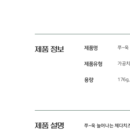
제품명
쭈~욱
제품 정보
제품유형
가공
용량
176g,
제품 설명
쭈~욱 늘어나는 체다치