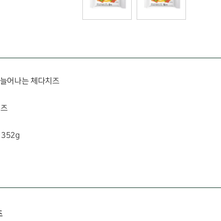
 늘어나는 체다치즈
치즈
 352g
즈