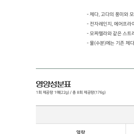
- 체다, 고다의 풍미와
- 전자레인지, 에어프라
- 모짜렐라와 같은 스트
- 물(수분)에는 기존 
영양성분표
1회 제공량 1매(22g) / 총 8회 제공량(176g)
열량