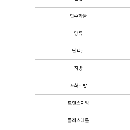
탄수화물
당류
단백질
지방
포화지방
트랜스지방
콜레스테롤