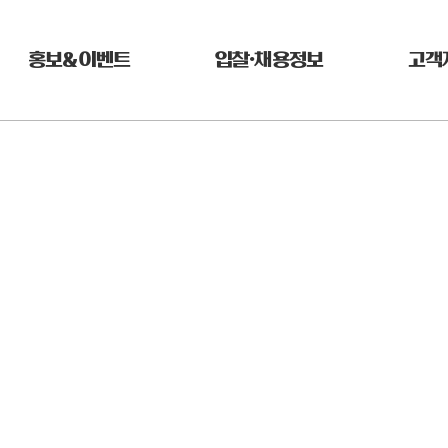
홍보&이벤트
입찰•채용정보
고객