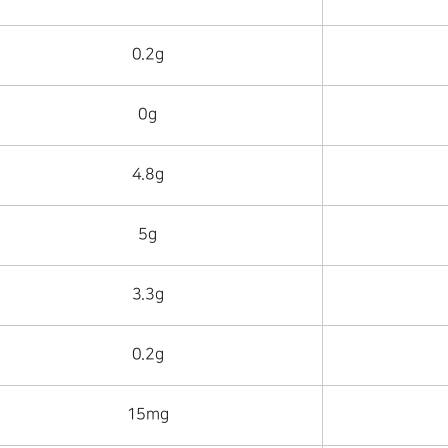
0.2g
0g
4.8g
5g
3.3g
0.2g
15mg