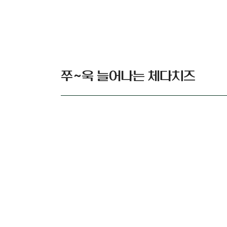
쭈~욱 늘어나는 체다치즈