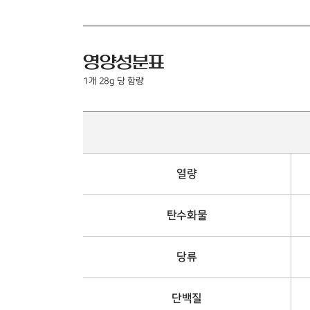
영양성분표
1개 28g 당 함량
열량
탄수화물
당류
단백질