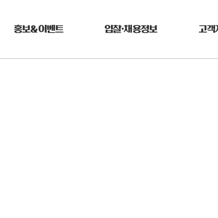
홍보&이벤트
입찰•채용정보
고객