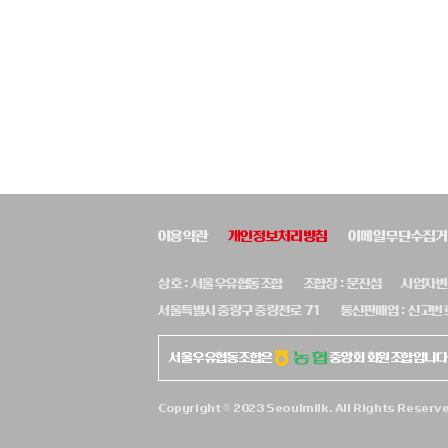
이용약관
개인정보처리방침
이메일무단수집거
상호 : 서울우유협동조합
조합장 : 문진섭
사업자변호
서울특별시 중랑구 중랑천로 71
통신판매업 : 신고번호
서울우유협동조합은
중앙회 회원조합입니다
Copyright © 2023 Seoulmilk. All Rights Reserv