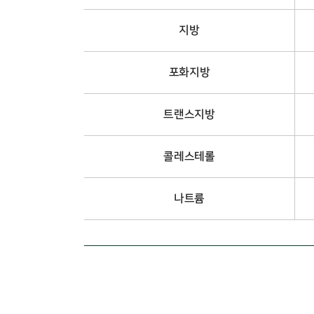
지방
포화지방
트랜스지방
콜레스테롤
나트륨