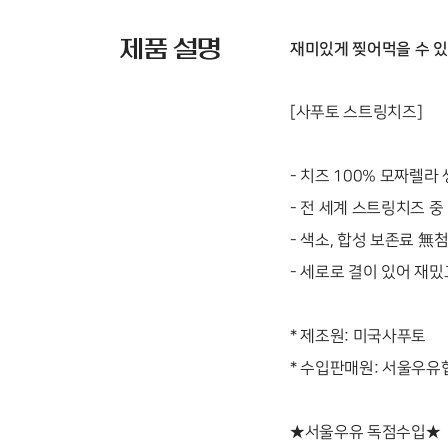
제품 설명
재미있게 찢어먹을 수 있
[사푸토 스트링치즈]
- 치즈 100% 모짜렐라 
- 전 세계 스트링치즈 중
- 색소, 합성 보존료 無첨
- 세로로 결이 있어 재밌
* 제조원: 미국사푸토
* 수입판매원: 서울우
★서울우유 독점수입★