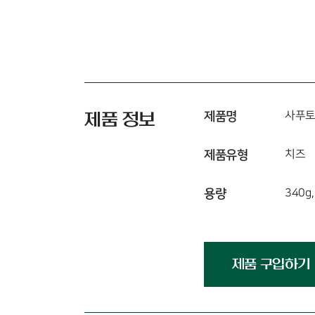
제품명
사푸토
제품 정보
제품유형
치즈
용량
340g,
제품 구입하기