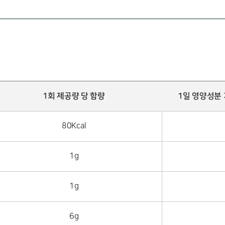
1회 제공량 당 함량
1일 영양성분 
80Kcal
1g
1g
6g