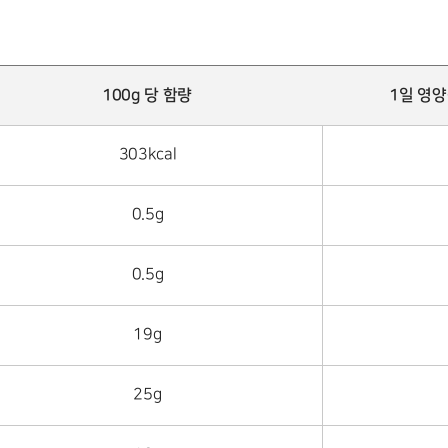
100g 당 함량
1일 영
303kcal
0.5g
0.5g
19g
25g