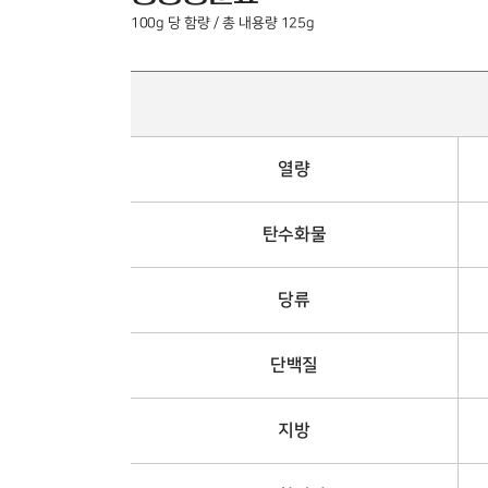
100g 당 함량 / 총 내용량 125g
열량
탄수화물
당류
단백질
지방