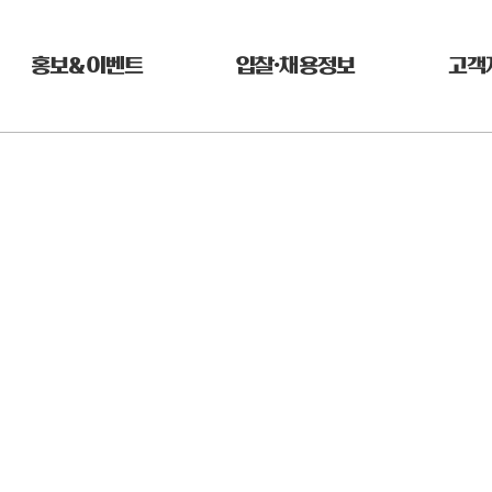
홍보&이벤트
입찰•채용정보
고객