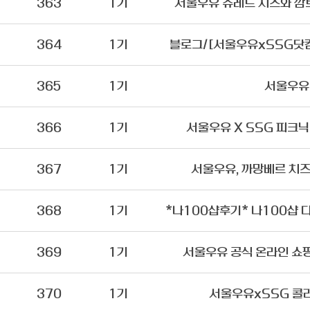
363
1기
서울우유 슈레드 치즈와 깜
364
1기
블로그/[서울우유xSSG닷컴
365
1기
서울우유
366
1기
서울우유 X SSG 피크
367
1기
서울우유, 까망베르 치즈
368
1기
369
1기
서울우유 공식 온라인 쇼
370
1기
서울우유xSSG 콜