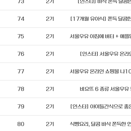
73
2기
[인스타] 바삭 쫀득 달콤
74
2기
75
2기
76
2기
[인스타] 서울우유 온라
77
2기
78
2기
비요뜨 6 종류 서울우유
79
2기
80
2기