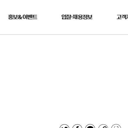
홍보&이벤트
입찰•채용정보
고객