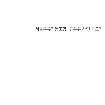
서울우유협동조합, ‘럽우유 사연 공모전’